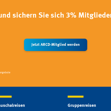
und sichern Sie sich 3% Mitgliede
Jetzt ARCD-Mitglied werden
Angebote
uschalreisen
Gruppenreisen