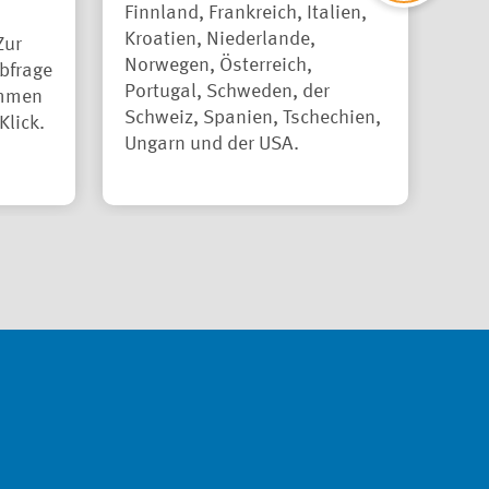
Finnland, Frankreich, Italien,
Mit
Kroatien, Niederlande,
gan
Zur
Norwegen, Österreich,
Isl
bfrage
Portugal, Schweden, der
ommen
Schweiz, Spanien, Tschechien,
Klick.
Ungarn und der USA.