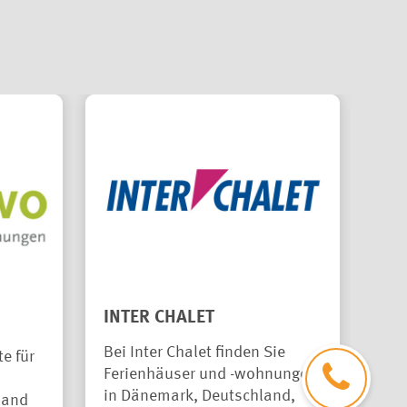
INTER CHALET
da
Bei Inter Chalet finden Sie
Dan
e für
Ferienhäuser und -wohnungen
Fer
in Dänemark, Deutschland,
kom
land