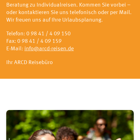
Beratung zu Individualreisen. Kommen Sie vorbei –
oder kontaktieren Sie uns telefonisch oder per Mail.
Wir freuen uns auf Ihre Urlaubsplanung.
Telefon: 0 98 41 / 4 09 150
Fax: 0 98 41 / 4 09 159
E-Mail:
info
@
arcd-reisen.de
Ihr ARCD Reisebüro